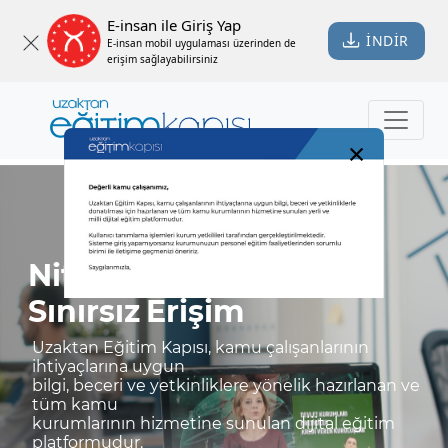
E-insan ile Giriş Yap
İNDİR
E-insan mobil uygulaması üzerinden de
erişim sağlayabilirsiniz
×
Nitelikli
Eğitim
Sınırsız
Erişim
Uzaktan Eğitim Kapısı, kamu çalışanlarının
ihtiyaçlarına uygun
bilgi, beceri ve yetkinliklere yönelik hazırlanan ve
tüm kamu
kurumlarının hizmetine sunulan dijital eğitim
platformudur.