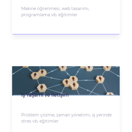
Makine öğrenmesi, web tasarımı,
programlama vb. eğitimler
İş Yaşamı ve İletişim
Problem çözme, zaman yönetimi, iş yerinde
stres vb. eğitimler