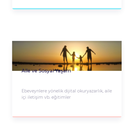
Aile ve Sosyal Yaşam
Ebeveynlere yönelik dijital okuryazarlık, aile
içi iletişim vb. eğitimler