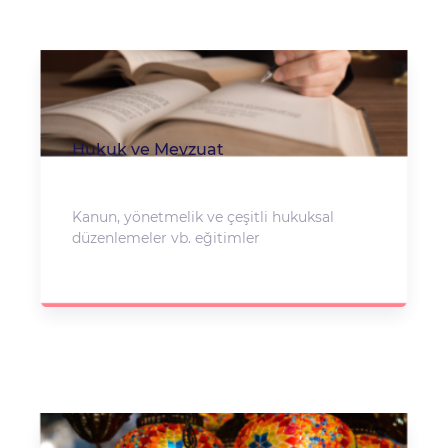
Hukuk ve Mevzuat
Kanun, yönetmelik ve çeşitli hukuksal
düzenlemeler vb. eğitimler